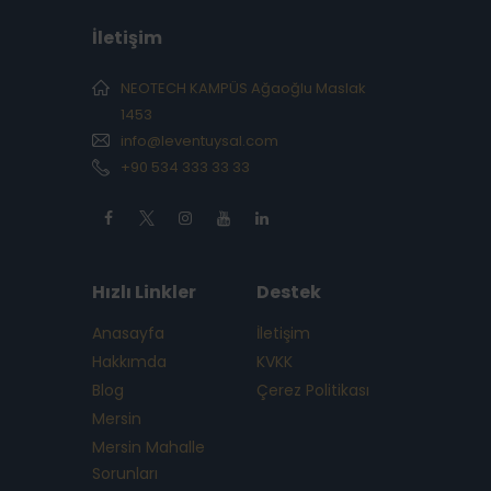
İletişim
NEOTECH KAMPÜS Ağaoğlu Maslak
1453
info@leventuysal.com
+90 534 333 33 33
Hızlı Linkler
Destek
Anasayfa
İletişim
Hakkımda
KVKK
Blog
Çerez Politikası
Mersin
Mersin Mahalle
Sorunları