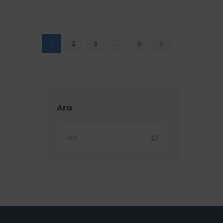
1
2
3
…
6
Ara