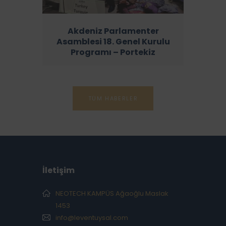
Akdeniz Parlamenter
Asamblesi 18. Genel Kurulu
Programı – Portekiz
TÜM HABERLER
İletişim
NEOTECH KAMPÜS Ağaoğlu Maslak
1453
info@leventuysal.com