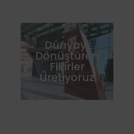
Dünyayı
Dönüştüren
Fikirler
Üretiyoruz