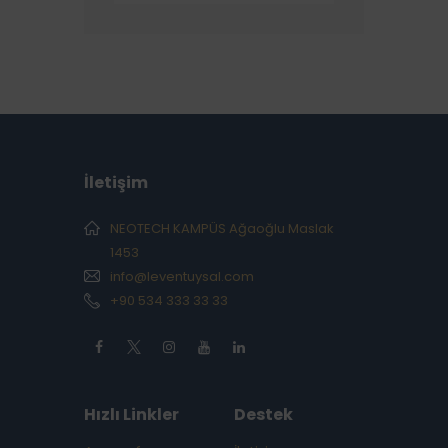
İletişim
NEOTECH KAMPÜS Ağaoğlu Maslak
1453
info@leventuysal.com
+90 534 333 33 33
Hızlı Linkler
Destek