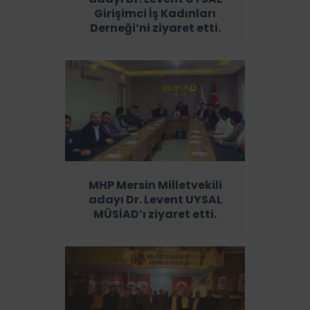
Girişimci İş Kadınları
Derneği’ni ziyaret etti.
MHP Mersin Milletvekili
adayı Dr. Levent UYSAL
MÜSİAD’ı ziyaret etti.