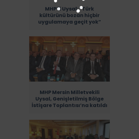
MHP’li Uysal: “Türk
kültürünü bozan hiçbir
uygulamaya geçit yok”
MHP Mersin Milletvekili
Uysal, Genişletilmiş Bölge
İstişare Toplantısı’na katıldı