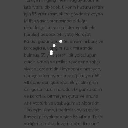
Türkiye’nin gelişmesini sağlayacak her
işte ‘Varız’ diyecek. Ülkenin huzuru refahı
için 55 yıldır taşın altına gövdesini koyan
MHP; siyaset arenasında olduğu
müddetçe bu sorumluluk ve bilinçle
hareket edecek. Milliyetçi Hareket
Partisi, gücünü tarihte, anlamını barış ve
kardeşlikte, varlığını Türk milletinde
bulmuş, 55 yıllık şerefli bir yolculuğun
adıdır. Vatan ve millet sevdasına sahip
siyaset erdemidir. Heyecanı dinmeyen,
duruşu eskimeyen, başı eğilmeyen, 55
yıllık onurdur, gururdur. 55 yıl alnımızın
akı, gözümüzün nurudur. İlk günkü azim
ve kararlılık, bitmeyen gurur ve onurla
Aziz Atatürk ve Başbuğumuz Alparslan
Türkeş’in izinde, Liderimiz Sayın Devlet
Bahçeli’nin yolunda nice 55 yıllara. Tarihi
varlığımız, kutlu davamız ebedi olsun.”