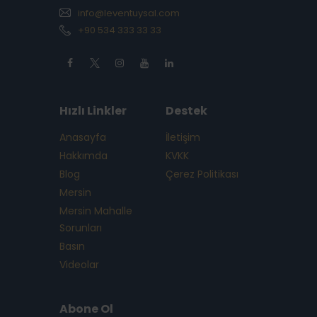
info@leventuysal.com
+90 534 333 33 33
Hızlı Linkler
Destek
Anasayfa
İletişim
Hakkımda
KVKK
Blog
Çerez Politikası
Mersin
Mersin Mahalle
Sorunları
Basın
Videolar
Abone Ol