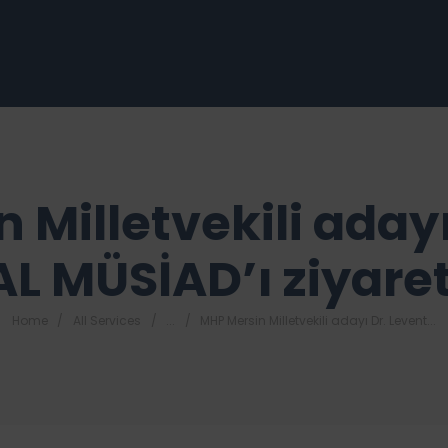
 Milletvekili adayı
L MÜSİAD’ı ziyaret 
Home
All Services
...
MHP Mersin Milletvekili adayı Dr. Levent...