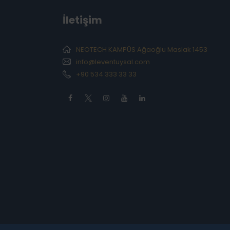
İletişim
NEOTECH KAMPÜS Ağaoğlu Maslak 1453
info@leventuysal.com
+90 534 333 33 33