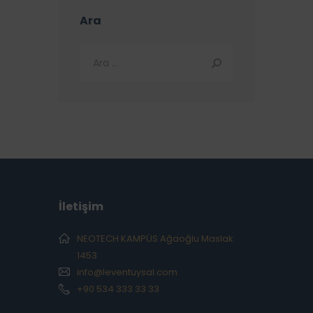
Ara
İletişim
NEOTECH KAMPÜS Ağaoğlu Maslak
1453
info@leventuysal.com
+90 534 333 33 33