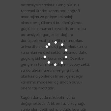
potansiyele sahiptir. Genç nüfusu,
tarımsal üretim kapasitesi, coğrafi
avantajları ve gelişen teknoloji
ekosistemi, ülkemizi bu dönüşümde
güçlü bir konuma taşıyabilir. Ancak bu
potansiyelin gerçek bir değere
dönüşebilmesi için eğitim kurumları,
üniversiteler, teknoloji girişimleri, kamu
kurumları ve özel sektör arasında daha
güçlü iş birlikleri kurulmalıdır. Özellikle
gençlerin tarım teknolojileri, yapay zekâ,
sürdürülebilir üretim ve girişimcilik
alanlarına yönlendirilmesi, geleceğin
kalkınma modelleri açısından büyük
önem taşımaktadır.
Bugün dünyada rekabetin yönü
değişmektedir. Artık en fazla kaynağa
sahip olan değil, sahip olduğu kaynağı