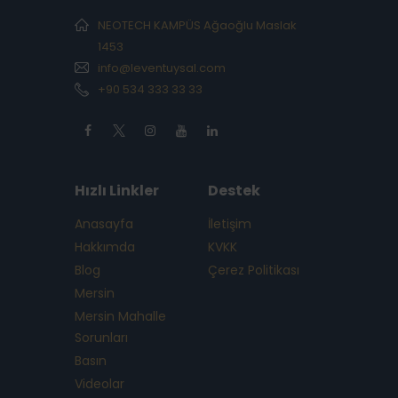
NEOTECH KAMPÜS Ağaoğlu Maslak
1453
info@leventuysal.com
+90 534 333 33 33
Hızlı Linkler
Destek
Anasayfa
İletişim
Hakkımda
KVKK
Blog
Çerez Politikası
Mersin
Mersin Mahalle
Sorunları
Basın
Videolar