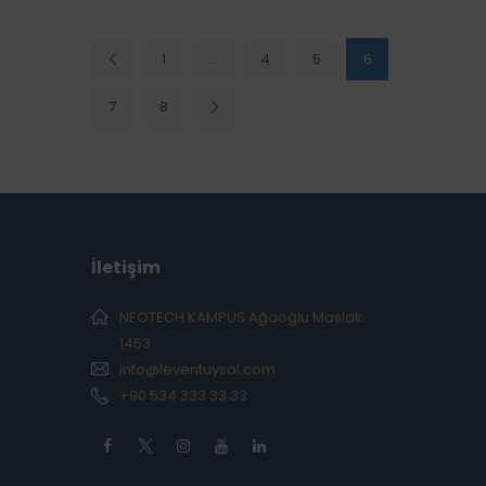
1
…
4
<
5
6
7
8
>
İletişim
NEOTECH KAMPÜS Ağaoğlu Maslak
1453
info@leventuysal.com
+90 534 333 33 33