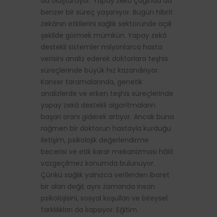
da oluşturuyor. Yapay zekâ çağında da
benzer bir süreç yaşanıyor. Bugün hibrit
zekânın etkilerini sağlık sektöründe açık
şekilde görmek mümkün. Yapay zekâ
destekli sistemler milyonlarca hasta
verisini analiz ederek doktorlara teşhis
süreçlerinde büyük hız kazandırıyor.
Kanser taramalarında, genetik
analizlerde ve erken teşhis süreçlerinde
yapay zekâ destekli algoritmaların
başarı oranı giderek artıyor. Ancak buna
rağmen bir doktorun hastayla kurduğu
iletişim, psikolojik değerlendirme
becerisi ve etik karar mekanizması hâlâ
vazgeçilmez konumda bulunuyor.
Çünkü sağlık yalnızca verilerden ibaret
bir alan değil; aynı zamanda insan
psikolojisini, sosyal koşulları ve bireysel
farklılıkları da kapsıyor. Eğitim