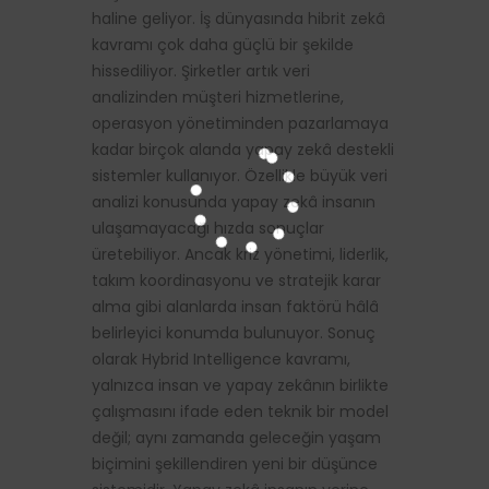
haline geliyor. İş dünyasında hibrit zekâ
kavramı çok daha güçlü bir şekilde
hissediliyor. Şirketler artık veri
analizinden müşteri hizmetlerine,
operasyon yönetiminden pazarlamaya
kadar birçok alanda yapay zekâ destekli
sistemler kullanıyor. Özellikle büyük veri
analizi konusunda yapay zekâ insanın
ulaşamayacağı hızda sonuçlar
üretebiliyor. Ancak kriz yönetimi, liderlik,
takım koordinasyonu ve stratejik karar
alma gibi alanlarda insan faktörü hâlâ
belirleyici konumda bulunuyor. Sonuç
olarak Hybrid Intelligence kavramı,
yalnızca insan ve yapay zekânın birlikte
çalışmasını ifade eden teknik bir model
değil; aynı zamanda geleceğin yaşam
biçimini şekillendiren yeni bir düşünce