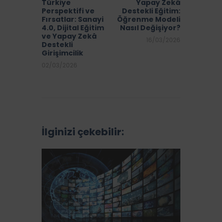
Türkiye
Yapay Zekâ
Perspektifi ve
Destekli Eğitim:
Fırsatlar: Sanayi
Öğrenme Modeli
4.0, Dijital Eğitim
Nasıl Değişiyor?
ve Yapay Zekâ
16/03/2026
Destekli
Girişimcilik
02/03/2026
İlginizi çekebilir: