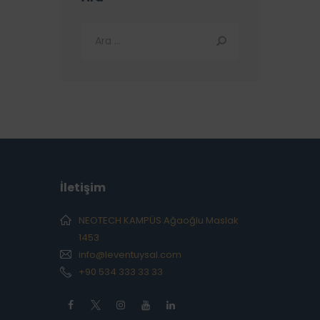
İletişim
NEOTECH KAMPÜS Ağaoğlu Maslak
1453
info@leventuysal.com
+90 534 333 33 33