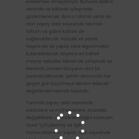
edebilmesi amaçlanıyor. Bununla birlikte
verimde ve kalitede iyileşmeler
gözlemlenecek. Ayrıca tahmin yetisi de
olan yapay zekâ sayesinde tarımda
tohum ve gübre kalitesi de
sağlanabilecek. Hastalık ve zararlı
tespitinde de yapay zekâ algoritmaları
kullanılabilecek. Böylece en kaliteli
meyve-sebzeler Mersin’de yetişecek ve
Mersin’in ürünleri dünyanın dört bir
yanında bilinecek. Şehrin ekonomisi her
geçen gün büyümeye devam edecek.”
değerlendirmesinde bulundu.
Tarımda yapay zekâ sayesinde
üreticilere ve mühendislere, arazideki
değişikliklerin de bildirilebildiğini söyleyen
Uysal “Çiftçilerimiz ve ilgili
mühendislerimiz yapay zekâ sayesinde