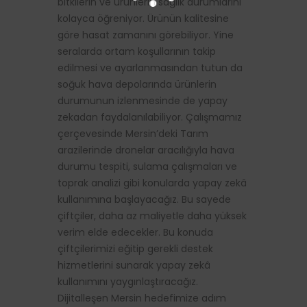
bitkilerin ve ürünlerin sağlık durumlarını
kolayca öğreniyor. Ürünün kalitesine
göre hasat zamanını görebiliyor. Yine
seralarda ortam koşullarının takip
edilmesi ve ayarlanmasından tutun da
soğuk hava depolarında ürünlerin
durumunun izlenmesinde de yapay
zekadan faydalanılabiliyor. Çalışmamız
çerçevesinde Mersin’deki Tarım
arazilerinde dronelar aracılığıyla hava
durumu tespiti, sulama çalışmaları ve
toprak analizi gibi konularda yapay zekâ
kullanımına başlayacağız. Bu sayede
çiftçiler, daha az maliyetle daha yüksek
verim elde edecekler. Bu konuda
çiftçilerimizi eğitip gerekli destek
hizmetlerini sunarak yapay zekâ
kullanımını yaygınlaştıracağız.
Dijitalleşen Mersin hedefimize adım