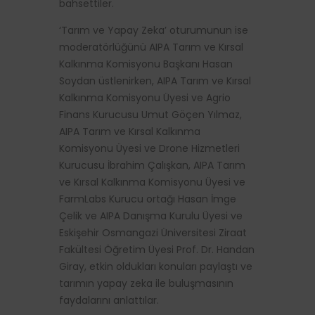
bahsettiler.
‘Tarım ve Yapay Zeka’ oturumunun ise
moderatörlüğünü AIPA Tarım ve Kırsal
Kalkınma Komisyonu Başkanı Hasan
Soydan üstlenirken, AIPA Tarım ve Kırsal
Kalkınma Komisyonu Üyesi ve Agrio
Finans Kurucusu Umut Göçen Yılmaz,
AIPA Tarım ve Kırsal Kalkınma
Komisyonu Üyesi ve Drone Hizmetleri
Kurucusu İbrahim Çalışkan, AIPA Tarım
ve Kırsal Kalkınma Komisyonu Üyesi ve
FarmLabs Kurucu ortağı Hasan İmge
Çelik ve AIPA Danışma Kurulu Üyesi ve
Eskişehir Osmangazi Üniversitesi Ziraat
Fakültesi Öğretim Üyesi Prof. Dr. Handan
Giray, etkin oldukları konuları paylaştı ve
tarımın yapay zeka ile buluşmasının
faydalarını anlattılar.