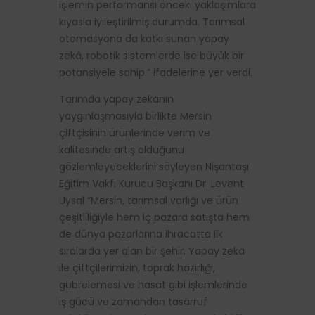
işlemin performansı önceki yaklaşımlara
kıyasla iyileştirilmiş durumda. Tarımsal
otomasyona da katkı sunan yapay
zekâ, robotik sistemlerde ise büyük bir
potansiyele sahip.” ifadelerine yer verdi.
Tarımda yapay zekanın
yaygınlaşmasıyla birlikte Mersin
çiftçisinin ürünlerinde verim ve
kalitesinde artış olduğunu
gözlemleyeceklerini söyleyen Nişantaşı
Eğitim Vakfı Kurucu Başkanı Dr. Levent
Uysal “Mersin, tarımsal varlığı ve ürün
çeşitliliğiyle hem iç pazara satışta hem
de dünya pazarlarına ihracatta ilk
sıralarda yer alan bir şehir. Yapay zekâ
ile çiftçilerimizin, toprak hazırlığı,
gübrelemesi ve hasat gibi işlemlerinde
iş gücü ve zamandan tasarruf