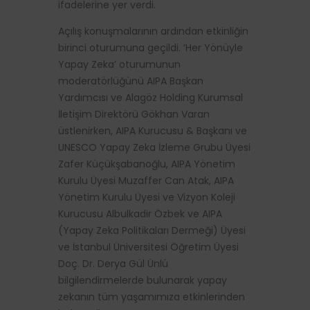
ifadelerine yer verdi.
Açılış konuşmalarının ardından etkinliğin
birinci oturumuna geçildi. ‘Her Yönüyle
Yapay Zeka’ oturumunun
moderatörlüğünü AIPA Başkan
Yardımcısı ve Alagöz Holding Kurumsal
İletişim Direktörü Gökhan Varan
üstlenirken, AIPA Kurucusu & Başkanı ve
UNESCO Yapay Zeka İzleme Grubu Üyesi
Zafer Küçükşabanoğlu, AIPA Yönetim
Kurulu Üyesi Muzaffer Can Atak, AIPA
Yönetim Kurulu Üyesi ve Vizyon Koleji
Kurucusu Albulkadir Özbek ve AIPA
(Yapay Zeka Politikaları Dermeği) Üyesi
ve İstanbul Üniversitesi Öğretim Üyesi
Doç. Dr. Derya Gül Ünlü
bilgilendirmelerde bulunarak yapay
zekanın tüm yaşamımıza etkinlerinden