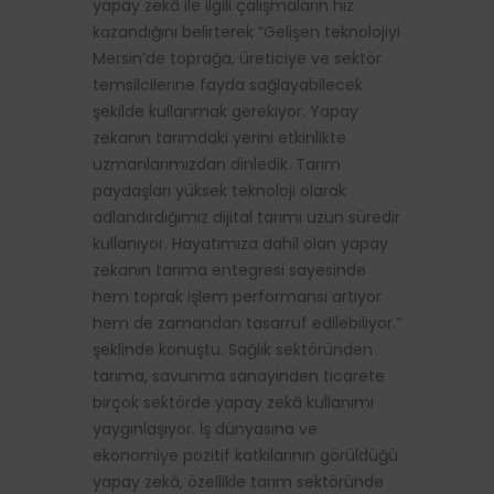
yapay zekâ ile ilgili çalışmaların hız
kazandığını belirterek “Gelişen teknolojiyi
Mersin’de toprağa, üreticiye ve sektör
temsilcilerine fayda sağlayabilecek
şekilde kullanmak gerekiyor. Yapay
zekanın tarımdaki yerini etkinlikte
uzmanlarımızdan dinledik. Tarım
paydaşları yüksek teknoloji olarak
adlandırdığımız dijital tarımı uzun süredir
kullanıyor. Hayatımıza dahil olan yapay
zekanın tarıma entegresi sayesinde
hem toprak işlem performansı artıyor
hem de zamandan tasarruf edilebiliyor.”
şeklinde konuştu. Sağlık sektöründen
tarıma, savunma sanayinden ticarete
birçok sektörde yapay zekâ kullanımı
yaygınlaşıyor. İş dünyasına ve
ekonomiye pozitif katkılarının görüldüğü
yapay zekâ, özellikle tarım sektöründe