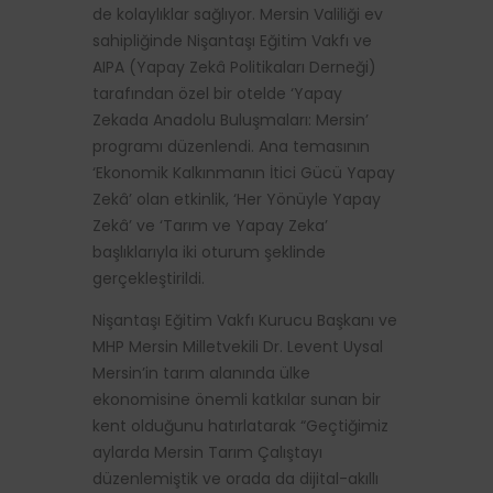
de kolaylıklar sağlıyor. Mersin Valiliği ev
sahipliğinde Nişantaşı Eğitim Vakfı ve
AIPA (Yapay Zekâ Politikaları Derneği)
tarafından özel bir otelde ‘Yapay
Zekada Anadolu Buluşmaları: Mersin’
programı düzenlendi. Ana temasının
‘Ekonomik Kalkınmanın İtici Gücü Yapay
Zekâ’ olan etkinlik, ‘Her Yönüyle Yapay
Zekâ’ ve ‘Tarım ve Yapay Zeka’
başlıklarıyla iki oturum şeklinde
gerçekleştirildi.
Nişantaşı Eğitim Vakfı Kurucu Başkanı ve
MHP Mersin Milletvekili Dr. Levent Uysal
Mersin’in tarım alanında ülke
ekonomisine önemli katkılar sunan bir
kent olduğunu hatırlatarak “Geçtiğimiz
aylarda Mersin Tarım Çalıştayı
düzenlemiştik ve orada da dijital-akıllı