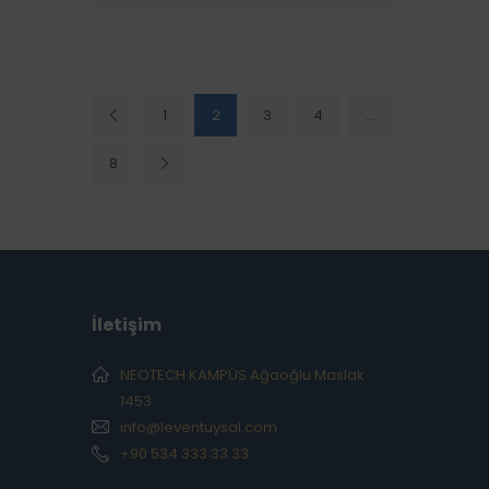
1
2
3
<
4
…
8
>
İletişim
NEOTECH KAMPÜS Ağaoğlu Maslak
1453
info@leventuysal.com
+90 534 333 33 33