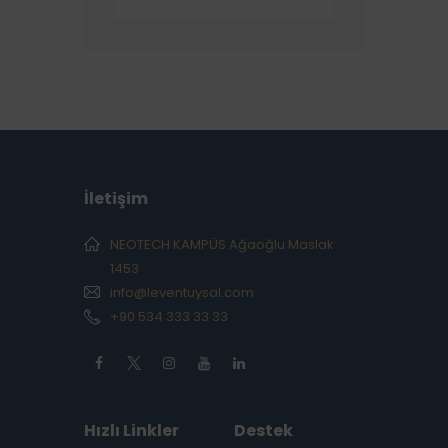
İletişim
NEOTECH KAMPÜS Ağaoğlu Maslak
1453
info@leventuysal.com
+90 534 333 33 33
Hızlı Linkler
Destek