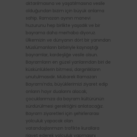
aktarılmasına ve yaşatılmasına vesile
olduğundan bizim için büyük anlama
sahip. Ramazan ayının manevi
huzurunu hep birlikte yaşadık ve bir
bayrama daha merhaba diyoruz.
Ülkemizin ve dünyanın dört bir yanından
Müslümanların birbiriyle kaynaştığı
bayramlar, kardeşliğe vesile olsun.
Bayramların en güzel yanlarından biri de
küskünlüklerin bitmesi, dargınlıkların
unutulmasıdır. Mübarek Ramazan
Bayramı’nda, büyüklerimizi ziyaret edip
onların hayır dualarını alacak,
çocuklarımıza da bayram kültürünün
sürdürülmesi gerektiğini anlatacağız.
Bayram ziyaretleri için şehirlerarası
yolculuk yapacak olan
vatandaşlarımızın trafikte kurallara
riayet ederek yolculuk yapmasını