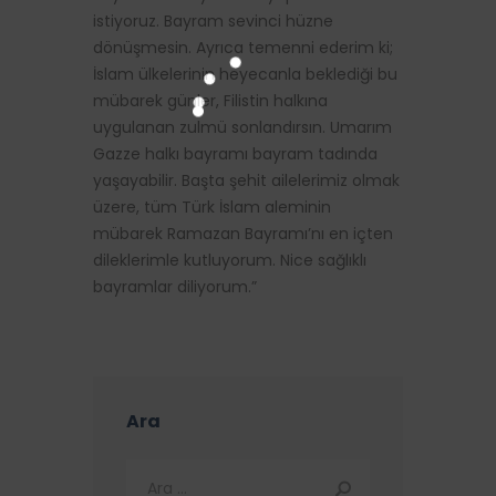
istiyoruz. Bayram sevinci hüzne
dönüşmesin. Ayrıca temenni ederim ki;
İslam ülkelerinin heyecanla beklediği bu
mübarek günler, Filistin halkına
uygulanan zulmü sonlandırsın. Umarım
Gazze halkı bayramı bayram tadında
yaşayabilir. Başta şehit ailelerimiz olmak
üzere, tüm Türk İslam aleminin
mübarek Ramazan Bayramı’nı en içten
dileklerimle kutluyorum. Nice sağlıklı
bayramlar diliyorum.”
Ara