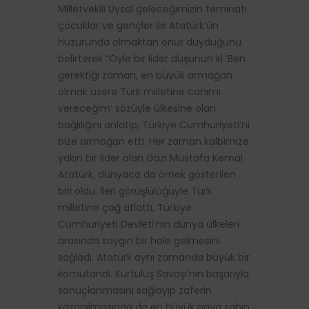
Milletvekili Uysal geleceğimizin teminatı
çocuklar ve gençler ile Atatürk’ün
huzurunda olmaktan onur duyduğunu
belirterek “Öyle bir lider düşünün ki ‘Ben
gerektiği zaman, en büyük armağan
olmak üzere Türk milletine canımı
vereceğim’ sözüyle ülkesine olan
bağlılığını anlatıp, Türkiye Cumhuriyeti’ni
bize armağan etti. Her zaman kalbimize
yakın bir lider olan Gazi Mustafa Kemal
Atatürk, dünyaca da örnek gösterilen
biri oldu. İleri görüşlülüğüyle Türk
milletine çağ atlattı, Türkiye
Cumhuriyeti Devleti’nin dünya ülkeleri
arasında saygın bir hale gelmesini
sağladı. Atatürk aynı zamanda büyük bir
komutandı. Kurtuluş Savaşı’nın başarıyla
sonuçlanmasını sağlayıp zaferin
kazanılmasında da en büyük paya sahip