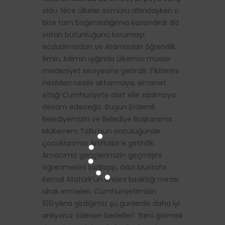
oldu. Nice ülkeler sömürü altındayken o
bize tam bağımsızlığımızı kazandırdı. Biz
vatan bütünlüğünü korumayı
ecdadımızdan ve Atamızdan öğrendik.
İlimin, bilimin ışığında ülkemizi muasır
medeniyet seviyesine getirdik. Fikirlerini
nesilden nesile aktarmaya, emanet
ettiği Cumhuriyete dört elle sarılmaya
devam edeceğiz. Bugün Erdemli
Belediyemizin ve Belediye Başkanımız
Mükerrem Tollu’nun öncülüğünde
çocuklarımızı Anıtkabir’e getirdik.
Amacımız gençlerimizin geçmişini
öğrenmesini sağlayıp, Gazi Mustafa
Kemal Atatürk’ün onlara bıraktığı mirası
idrak etmeleri. Cumhuriyetimizin
100.yılına girdiğimiz şu günlerde daha iyi
anlıyoruz ödenen bedelleri. ‘Beni görmek