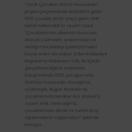
“Yörük Çocukları Ata’nın Huzurunda”
projesi çerçevesinde Anıtkabir’e gelen
1000 çocukla da bir araya gelen MHP
Mersin Milletvekili Dr. Levent Uysal
“Çocuklarımızın ülkemizin kurucusu
Atatürk’ü bilmeleri, araştırmaları ve
verdiği mücadeleyi içselleştirmeleri
büyük önem arz ediyor. Erdemli Belediye
Başkanımız Mükerrem Tollu ile ilçede
gerçekleştirdiğimiz muhtarlar
buluşmasında 1000 çocuğumuzla
Atamızın huzurunda olacağımızı
söylemiştik. Bugün Anıtkabir’de
çocuklarımızla beraber Aziz Atatürk’ü
ziyaret ettik. Geleceğimiz,
çocuklarımızın elinde ve tarihimizi iyi
öğrenmelerini sağlamalıyız” şeklinde
konuştu.