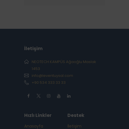
İletişim
NEOTECH KAMPÜS Ağaoğlu Maslak
1453
info@leventuysal.com
+90 534 333 33 33
Hızlı Linkler
Destek
Anasayfa
İletişim