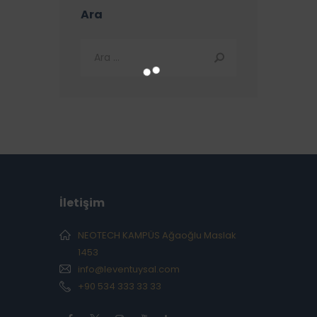
Ara
İletişim
NEOTECH KAMPÜS Ağaoğlu Maslak
1453
info@leventuysal.com
+90 534 333 33 33