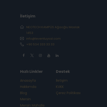
İletişim
NEOTECH KAMPÜS Ağaoğlu Maslak
1453
info@leventuysal.com
+90 534 333 33 33
Hızlı Linkler
Destek
Anasayfa
İletişim
Hakkımda
KVKK
Blog
Çerez Politikası
Mersin
Mersin Mahalle