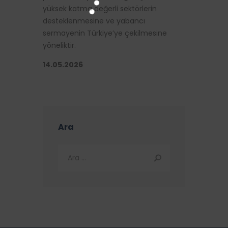
yüksek katma değerli sektörlerin
desteklenmesine ve yabancı
sermayenin Türkiye’ye çekilmesine
yöneliktir.
14.05.2026
Ara