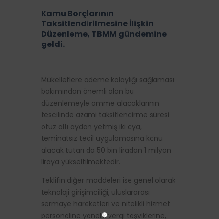
Kamu Borçlarının
Taksitlendirilmesine İlişkin
Düzenleme, TBMM gündemine
geldi.
Mükelleflere ödeme kolaylığı sağlaması
bakımından önemli olan bu
düzenlemeyle amme alacaklarının
tescilinde azami taksitlendirme süresi
otuz altı aydan yetmiş iki aya,
teminatsız tecil uygulamasına konu
alacak tutarı da 50 bin liradan 1 milyon
liraya yükseltilmektedir.
Teklifin diğer maddeleri ise genel olarak
teknoloji girişimciliği, uluslararası
sermaye hareketleri ve nitelikli hizmet
personeline yönelik vergi teşviklerine,