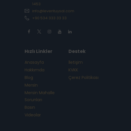
1453
info@leventuysal.com
+90 534 333 33 33
Hızlı Linkler
Destek
Anasayfa
İletişim
Hakkımda
KVKK
Blog
Çerez Politikası
Mersin
Mersin Mahalle
Sorunları
Basın
Videolar