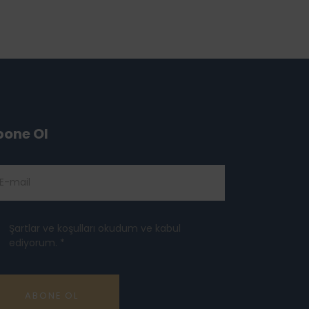
bone Ol
Şartlar ve koşulları okudum ve kabul
ediyorum. *