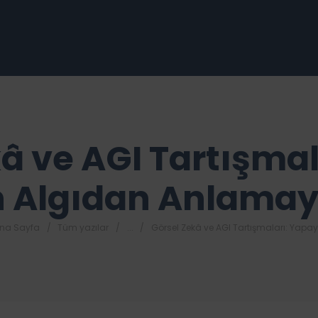
â ve AGI Tartışma
 Algıdan Anlamay
na Sayfa
Tüm yazılar
...
Görsel Zekâ ve AGI Tartışmaları: Yapay.