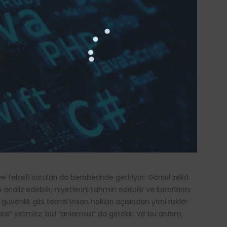
e felsefi soruları da beraberinde getiriyor. Görsel zekâ
 analiz edebilir, niyetlerini tahmin edebilir ve kararlarını
güvenlik gibi temel insan hakları açısından yeni riskler
esi” yetmez; bizi “anlaması” da gerekir. Ve bu anlam,