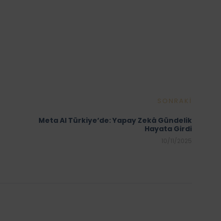
SONRAKI
Meta AI Türkiye’de: Yapay Zekâ Gündelik
Hayata Girdi
10/11/2025