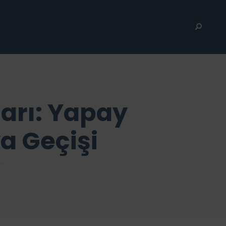
ları: Yapay
a Geçişi
..