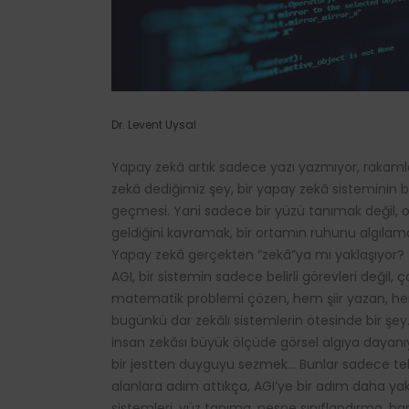
Dr. Levent Uysal
Yapay zekâ artık sadece yazı yazmıyor, rakamla
zekâ dediğimiz şey, bir yapay zekâ sisteminin 
geçmesi. Yani sadece bir yüzü tanımak değil, 
geldiğini kavramak, bir ortamın ruhunu algılama
Yapay zekâ gerçekten “zekâ”ya mı yaklaşıyor? 
AGI, bir sistemin sadece belirli görevleri değil
matematik problemi çözen, hem şiir yazan, hem
bugünkü dar zekâlı sistemlerin ötesinde bir şey
insan zekâsı büyük ölçüde görsel algıya dayanı
bir jestten duyguyu sezmek… Bunlar sadece tekn
alanlara adım attıkça, AGI’ye bir adım daha yak
sistemleri, yüz tanıma, nesne sınıflandırma, har