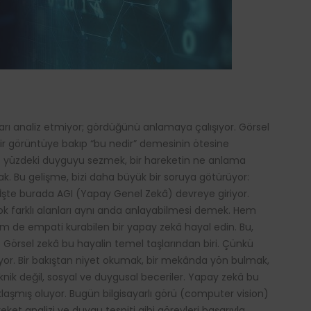
rı analiz etmiyor; gördüğünü anlamaya çalışıyor. Görsel
bir görüntüye bakıp “bu nedir” demesinin ötesine
o yüzdeki duyguyu sezmek, bir hareketin ne anlama
k. Bu gelişme, bizi daha büyük bir soruya götürüyor:
İşte burada AGI (Yapay Genel Zekâ) devreye giriyor.
, çok farklı alanları aynı anda anlayabilmesi demek. Hem
 de empati kurabilen bir yapay zekâ hayal edin. Bu,
. Görsel zekâ bu hayalin temel taşlarından biri. Çünkü
yor. Bir bakıştan niyet okumak, bir mekânda yön bulmak,
ik değil, sosyal ve duygusal beceriler. Yapay zekâ bu
laşmış oluyor. Bugün bilgisayarlı görü (computer vision)
eket analizi ve duygu tespiti gibi görevleri başarıyla