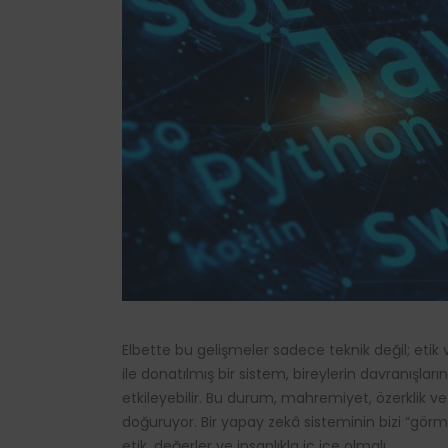
Elbette bu gelişmeler sadece teknik değil; etik v
ile donatılmış bir sistem, bireylerin davranışlarını
etkileyebilir. Bu durum, mahremiyet, özerklik ve 
doğuruyor. Bir yapay zekâ sisteminin bizi “görm
etik, değerler ve insanlıkla iç içe olmalı.