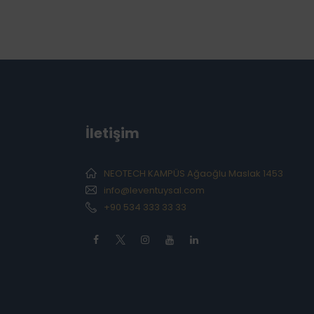
İletişim
NEOTECH KAMPÜS Ağaoğlu Maslak 1453
info@leventuysal.com
+90 534 333 33 33