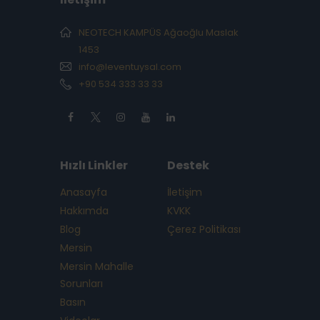
NEOTECH KAMPÜS Ağaoğlu Maslak
1453
info@leventuysal.com
+90 534 333 33 33
Hızlı Linkler
Destek
Anasayfa
İletişim
Hakkımda
KVKK
Blog
Çerez Politikası
Mersin
Mersin Mahalle
Sorunları
Basın