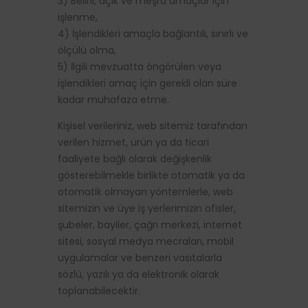
3) Belirli, açık ve meşru amaçlar için
işlenme,
4) İşlendikleri amaçla bağlantılı, sınırlı ve
ölçülü olma,
5) İlgili mevzuatta öngörülen veya
işlendikleri amaç için gerekli olan süre
kadar muhafaza etme.
Kişisel verileriniz, web sitemiz tarafından
verilen hizmet, ürün ya da ticari
faaliyete bağlı olarak değişkenlik
gösterebilmekle birlikte otomatik ya da
otomatik olmayan yöntemlerle, web
sitemizin ve üye iş yerlerimizin ofisler,
şubeler, bayiler, çağrı merkezi, internet
sitesi, sosyal medya mecraları, mobil
uygulamalar ve benzeri vasıtalarla
sözlü, yazılı ya da elektronik olarak
toplanabilecektir.