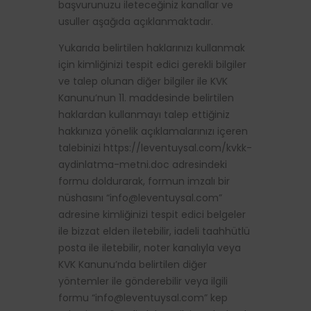
başvurunuzu ileteceğiniz kanallar ve
usuller aşağıda açıklanmaktadır.
Yukarıda belirtilen haklarınızı kullanmak
için kimliğinizi tespit edici gerekli bilgiler
ve talep olunan diğer bilgiler ile KVK
Kanunu’nun 11. maddesinde belirtilen
haklardan kullanmayı talep ettiğiniz
hakkınıza yönelik açıklamalarınızı içeren
talebinizi https://leventuysal.com/kvkk-
aydinlatma-metni.doc adresindeki
formu doldurarak, formun imzalı bir
nüshasını “
info@leventuysal.com
”
adresine kimliğinizi tespit edici belgeler
ile bizzat elden iletebilir, iadeli taahhütlü
posta ile iletebilir, noter kanalıyla veya
KVK Kanunu’nda belirtilen diğer
yöntemler ile gönderebilir veya ilgili
formu “
info@leventuysal.com
” kep