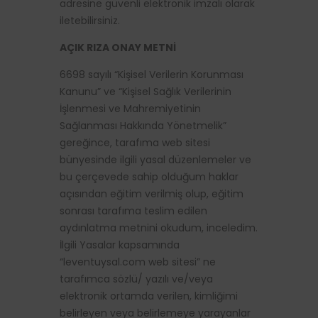
adresine güvenli elektronik imzalı olarak
iletebilirsiniz.
AÇIK RIZA ONAY METNİ
6698 sayılı “Kişisel Verilerin Korunması
Kanunu” ve “Kişisel Sağlık Verilerinin
İşlenmesi ve Mahremiyetinin
Sağlanması Hakkında Yönetmelik”
gereğince, tarafıma web sitesi
bünyesinde ilgili yasal düzenlemeler ve
bu çerçevede sahip olduğum haklar
açısından eğitim verilmiş olup, eğitim
sonrası tarafıma teslim edilen
aydınlatma metnini okudum, inceledim.
İlgili Yasalar kapsamında
“leventuysal.com web sitesi” ne
tarafımca sözlü/ yazılı ve/veya
elektronik ortamda verilen, kimliğimi
belirleyen veya belirlemeye yarayanlar