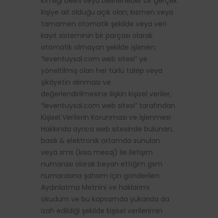
Kimliği belirli veya belirlenebilir bir gerçek
kişiye ait olduğu açık olan; kısmen veya
tamamen otomatik şekilde veya veri
kayıt sisteminin bir parçası olarak
otomatik olmayan şekilde işlenen;
“leventuysal.com web sitesi” ye
yöneltilmiş olan her türlü talep veya
şikâyetin alınması ve
değerlendirilmesine ilişkin kişisel veriler,
“leventuysal.com web sitesi” tarafından
Kişisel Verilerin Korunması ve İşlenmesi
Hakkında ayrıca web sitesinde bulunan,
basılı & elektronik ortamda sunulan
veya sms (kısa mesaj) ile iletişim
numarası olarak beyan ettiğim gsm
numarasına şahsım için gönderilen
Aydınlatma Metnini ve haklarımı
okudum ve bu kapsamda yukarıda da
izah edildiği şekilde kişisel verilerimin