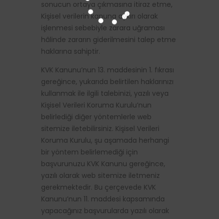
sonucun ortaya çıkmasına itiraz etme,
Kişisel verilerin kanuna aykırı olarak
işlenmesi sebebiyle zarara uğraması
hâlinde zararın giderilmesini talep etme
haklarına sahiptir.
KVK Kanunu’nun 13. maddesinin 1. fıkrası
gereğince, yukarıda belirtilen haklarınızı
kullanmak ile ilgili talebinizi, yazılı veya
Kişisel Verileri Koruma Kurulu’nun
belirlediği diğer yöntemlerle web
sitemize iletebilirsiniz. Kişisel Verileri
Koruma Kurulu, şu aşamada herhangi
bir yöntem belirlemediği için
başvurunuzu KVK Kanunu gereğince,
yazılı olarak web sitemize iletmeniz
gerekmektedir. Bu çerçevede KVK
Kanunu’nun 11. maddesi kapsamında
yapacağınız başvurularda yazılı olarak