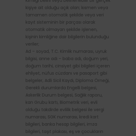
Kimliği belirli veya belirlenebilir bir gerçek
kişiye ait olduğu açık olan; kısmen veya
tamamen otomatik şekilde veya veri
kayıt sisteminin bir parçası olarak
otomatik olmayan şekilde işlenen,
kişinin kimliğine dair bilgilerin bulunduğu
veriler;
Ad – soyad, T.C. Kimlik numarası, uyruk
bilgisi, anne adı – baba adı, doğum yeri,
doğum tarihi, cinsiyet gibi bilgileri içeren
ehliyet, nüfus cüzdanı ve pasaport gibi
belgeler, Adli Sicil Kaydı, Diploma Örneği,
Gerekli durumlarda Engelli belgesi,
Askerlik Durum belgesi, Sağlık raporu,
kan Grubu kartı, Biometrik veri, evli
olduğu takdirde evlilik belgesi ile vergi
numarası, SGK numarası, kredi kart
bilgileri, banka hesap bilgileri, imza
bilgileri, taşıt plakası, eş ve çocukların