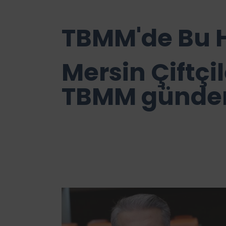
TBMM'de Bu H
Mersin Çiftçi
TBMM günde