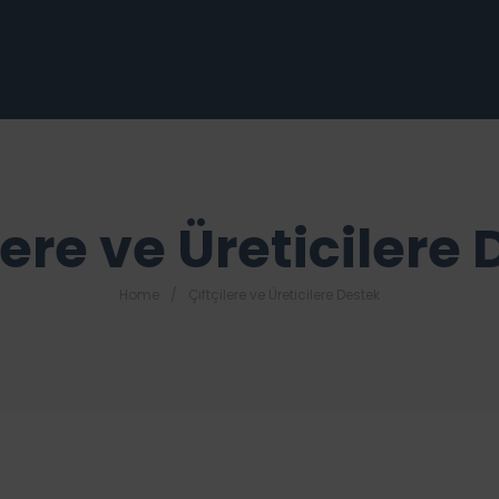
lere ve Üreticilere
Home
Çiftçilere ve Üreticilere Destek